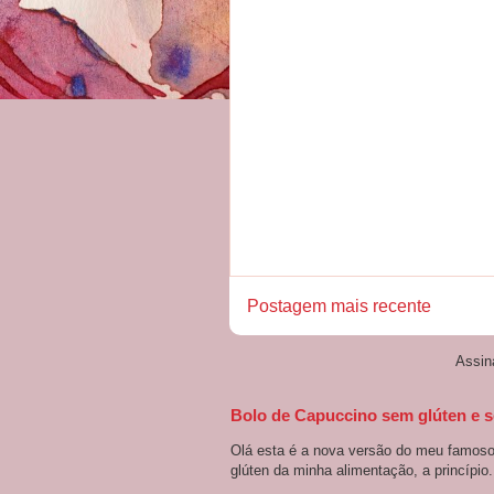
Postagem mais recente
Assin
Bolo de Capuccino sem glúten e s
Olá esta é a nova versão do meu famoso 
glúten da minha alimentação, a princípio.