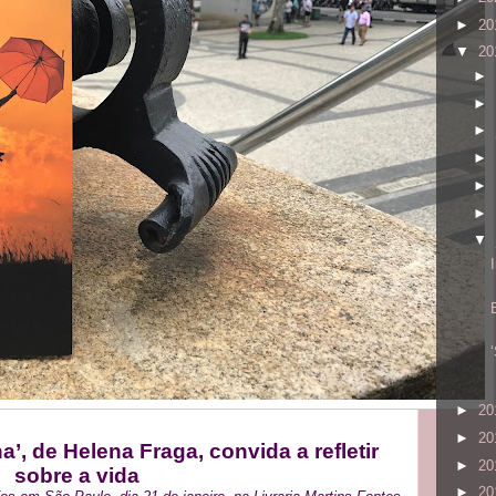
►
20
▼
20
►
►
►
►
►
►
▼
►
20
►
20
a’, de Helena Fraga, convida a refletir
►
20
sobre a vida
►
20