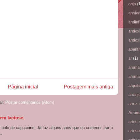
anjo
(
ansie
antiin
antiox
antiox
aperit
ar
(1)
aroma
aromat
arquit
Página inicial
Postagem mais antiga
arranj
ar:
Postar comentários (Atom)
arroz i
Arrum
em lactose.
artes 
bolo de capuccino, Já faz alguns anos que eu comecei tirar o
artesa
..
artista