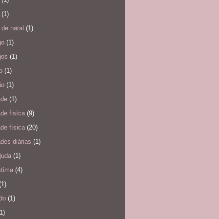
(1)
 de natal
(1)
go
(1)
gos
(1)
o
(1)
ão
(1)
ade
(1)
ade fisíca
(9)
ade física
(20)
ades diárias
(1)
juda
(1)
stima
(4)
(1)
do
(1)
1)