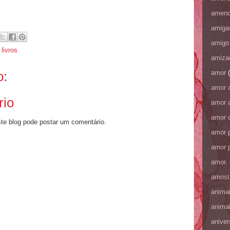
amen
amiga
amigo
,
livros
amiza
amor
o:
amor 
rio
amor a
amor 
e blog pode postar um comentário.
amor p
amor p
amor.
amost
anima
anima
aniver