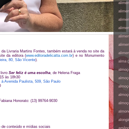
alime
alime
alime
alime
alime
alime
m da Livraria Martins Fontes, também estará à venda no site da
alime
site da editora (
www.editoradelicatta.com.br
) e no Monumento
eira, 80, São Vicente
).
alma
(
almoç
 livro
Ser feliz é uma escolha
, de Helena Fraga
 15 às 18h30
almoç
 à Avenida Paulista, 509, São Paulo
0
almoç
almoç
abiana Honorato: (13) 99764-9030
almoç
almon
along
 de conteúdo e mídias sociais
amên