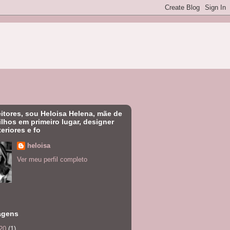
eitores, sou Heloisa Helena, mãe de
filhos em primeiro lugar, designer
teriores e fo
heloisa
Ver meu perfil completo
agens
20
(1)