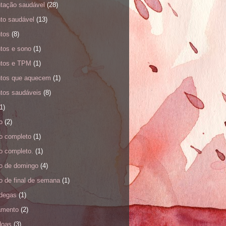
ntação saudável
(28)
nto saudável
(13)
ntos
(8)
ntos e sono
(1)
ntos e TPM
(1)
ntos que aquecem
(1)
ntos saudáveis
(8)
1)
o
(2)
o completo
(1)
o completo.
(1)
o de domingo
(4)
o de final de semana
(1)
degas
(1)
amento
(2)
doas
(3)