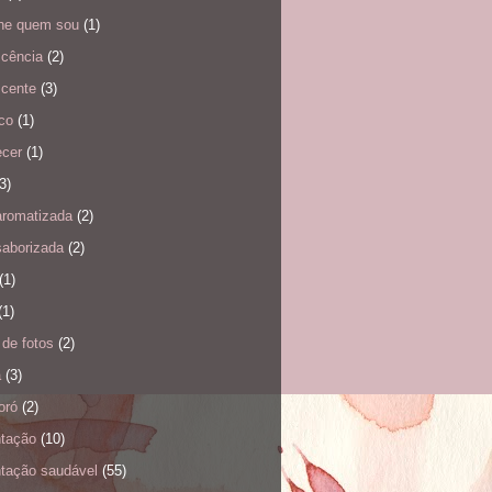
nhe quem sou
(1)
scência
(2)
scente
(3)
co
(1)
ecer
(1)
3)
aromatizada
(2)
saborizada
(2)
(1)
(1)
de fotos
(2)
a
(3)
oró
(2)
ntação
(10)
ntação saudável
(55)