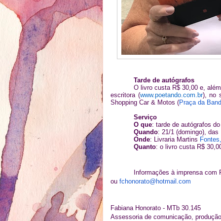
Tarde de autógrafos
O livro custa R$ 30,00 e, alé
escritora (
www.poetando.com.br
), no 
Shopping Car & Motos (
Praça da Band
Serviço
O que
: tarde de autógrafos do
Quando
: 21/1 (domingo), das
Onde
: Livraria Martins
Fontes,
Quanto
: o livro custa R$ 30,0
Informações à imprensa com F
ou
fchonorato@hotmail.com
Fabiana Honorato - MTb 30.145
Assessoria de comunicação, produção