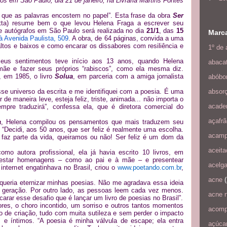
fos em São Paulo, dia 21 de janeiro, na Livraria Martins Fontes
r que as palavras encostem no papel”. Esta frase da obra
Ser
atta) resume bem o que levou Helena Fraga a escrever seu
 de autógrafos em São Paulo será realizada no dia
21/1
, das
15
Marc
à Avenida Paulista, 509
. A obra, de 64 páginas, convida a uma
altos e baixos e como encarar os dissabores com resiliência e
1º de a
 seus sentimentos teve início aos 13 anos, quando Helena
abaca
e e fazer seus próprios “rabiscos”, como ela mesma diz.
abóbo
, em 1985, o livro
Solua
, em parceria com a amiga jornalista
absorç
se universo da escrita e me identifiquei com a poesia. É uma
e maneira leve, esteja feliz, triste, animada... não importa o
acade
mpre traduzirá”, confessa ela, que é diretora comercial do
açafrã
a
, Helena compilou os pensamentos que mais traduzem seu
“Decidi, aos 50 anos, que ser feliz é realmente uma escolha.
acamp
... faz parte da vida, queiramos ou não! Ser feliz é um dom da
aceit
omo autora profissional, ela já havia escrito 10 livros, em
restar homenagens – como ao pai e à mãe – e presentear
acelg
internet engatinhava no Brasil, criou o
www.poetando.com.br
,
acne
(
queria eternizar minhas poesias. Não me agradava essa ideia
 geração. Por outro lado, as pessoas leem cada vez menos.
acne 
ar esse desafio que é lançar um livro de poesias no Brasil”.
res, o choro incontido, um sorriso e outros tantos momentos
acomp
 de criação, tudo com muita sutileza e sem perder o impacto
s e íntimos. “A poesia é minha válvula de escape; ela entra
açúca