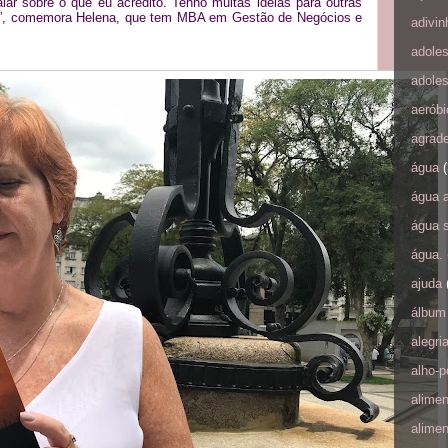
ar sobre o que eu acredito. Tenho muitas ideias para outras
vo”, comemora Helena, que tem MBA em Gestão de Negócios e
adivi
adole
adole
aeróbi
agrad
água
(
água 
água 
água.
ajuda
álbum 
alegri
alho-p
alime
alime