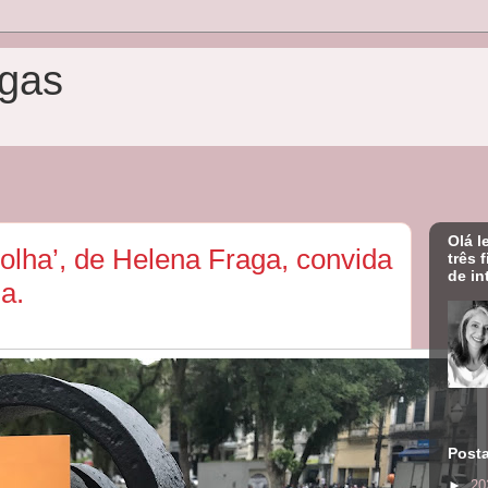
gas
Olá l
colha’, de Helena Fraga, convida
três 
de in
da.
Post
►
20