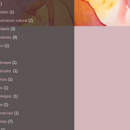
1)
dades
(1)
flamatorio natural
(2)
idante
(3)
idantes
(8)
ivo
(1)
terapia
(1)
izador.
(1)
etura
(1)
os
(1)
ntegral.
(1)
ar
(1)
marciais
(1)
nato
(7)
(1)