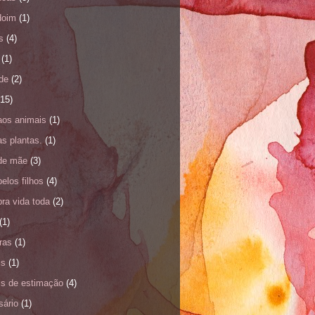
doim
(1)
s
(4)
(1)
de
(2)
(15)
aos animais
(1)
s plantas.
(1)
de mãe
(3)
elos filhos
(4)
ra vida toda
(2)
(1)
ras
(1)
is
(1)
is de estimação
(4)
sário
(1)