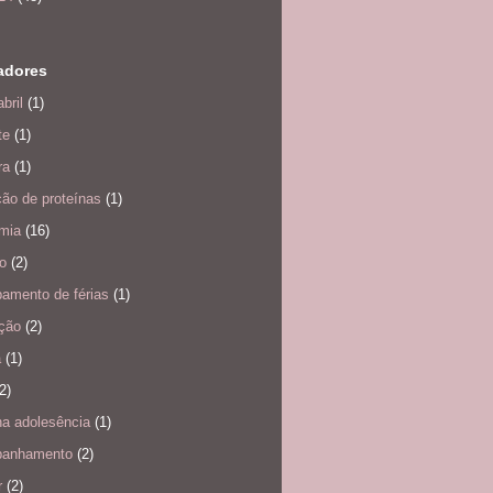
adores
bril
(1)
te
(1)
ra
(1)
ão de proteínas
(1)
mia
(16)
o
(2)
amento de férias
(1)
ação
(2)
a
(1)
2)
na adolesência
(1)
anhamento
(2)
r
(2)