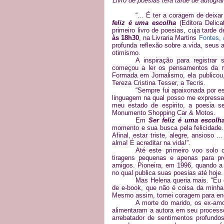
Livro de poesias terá tarde de autógra
“... É ter a coragem de deixa
feliz é uma escolha
(Editora Delic
primeiro livro de poesias, cuja tarde
às 18h30
, na Livraria Martins
Fontes, 
profunda reflexão sobre a vida, seus 
otimismo.
A inspiração para registrar
começou a ler os pensamentos da mã
Formada em Jornalismo, ela publicou
Tereza Cristina Tesser, a Tecris.
“Sempre fui apaixonada por es
linguagem na qual posso me expressar d
meu estado de espirito, a poesia se
Monumento Shopping Car & Motos.
Em
Ser feliz é uma escolh
momento e sua busca pela felicidade. 
Afinal, estar triste, alegre, ansioso 
alma! É acreditar na vida!”.
Até este primeiro voo solo c
tiragens pequenas e apenas para p
amigos. Pioneira, em 1996, quando a 
no qual publica suas poesias até hoje.
Mas Helena queria mais. “Eu 
de e-book, que não é coisa da minha
Mesmo assim, tomei coragem para encar
A morte do marido, os ex-amo
alimentaram a autora em seu processo
arrebatador de sentimentos profundo