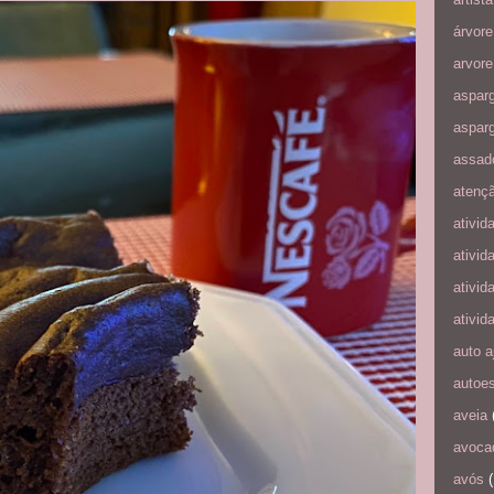
árvore
arvore
aspar
aspar
assad
atenç
ativid
ativid
ativid
ativid
auto a
autoe
aveia
avoca
avós
(