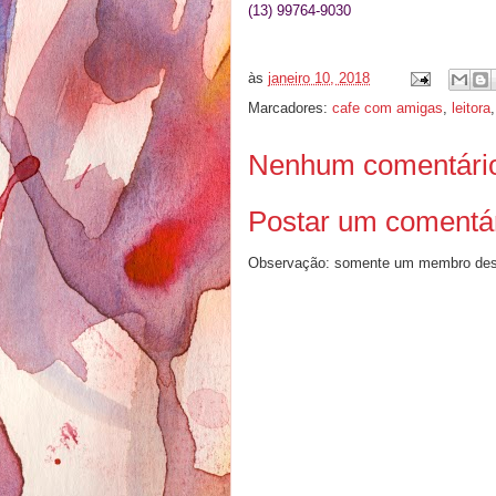
(13) 99764-9030
às
janeiro 10, 2018
Marcadores:
cafe com amigas
,
leitora
Nenhum comentári
Postar um comentá
Observação: somente um membro dest