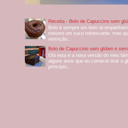
Receita - Bolo de Capuccino sem glú
Bolo é sempre um bom acompanhamen
mesmo um suco refrescante, mas qu
restrição...
Bolo de Capuccino sem glúten e sem 
Olá esta é a nova versão do meu fam
alguns anos que eu comecei tirar o g
princípio...