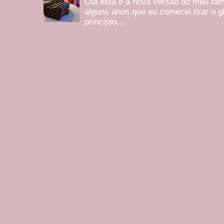
Olá esta é a nova versão do meu fam
alguns anos que eu comecei tirar o g
princípio...