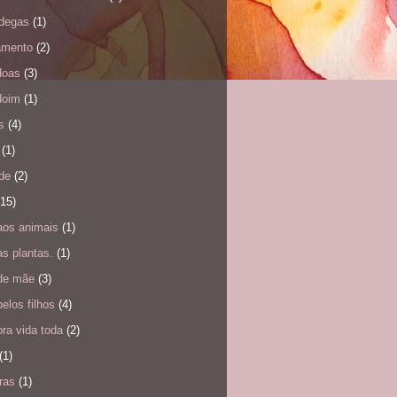
degas
(1)
amento
(2)
doas
(3)
doim
(1)
s
(4)
(1)
de
(2)
(15)
aos animais
(1)
s plantas.
(1)
de mãe
(3)
elos filhos
(4)
ra vida toda
(2)
(1)
ras
(1)