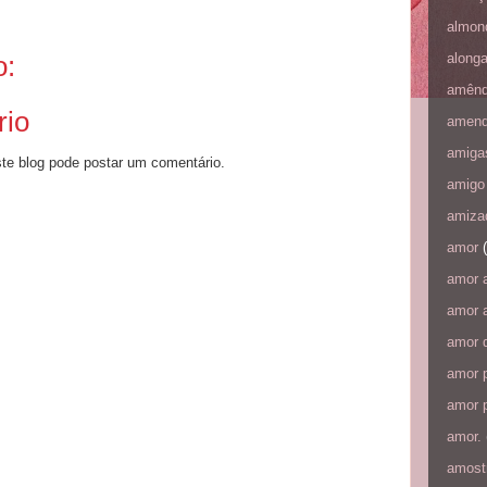
almon
o:
along
amên
rio
amen
amiga
e blog pode postar um comentário.
amigo
amiza
amor
amor 
amor a
amor 
amor p
amor p
amor.
amost