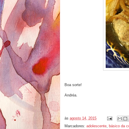
Boa sorte!
Andréa.
às
agosto 14, 2015
Marcadores:
adolescente
,
básico da c