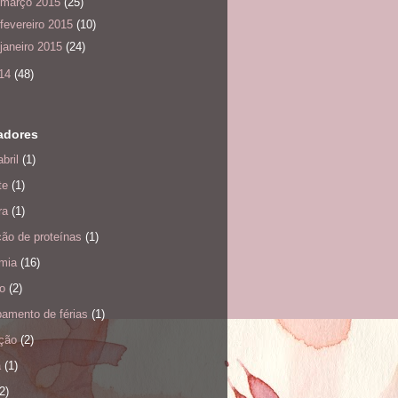
março 2015
(25)
fevereiro 2015
(10)
janeiro 2015
(24)
14
(48)
adores
bril
(1)
te
(1)
ra
(1)
ão de proteínas
(1)
mia
(16)
o
(2)
amento de férias
(1)
ação
(2)
a
(1)
2)