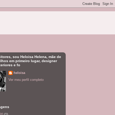
eitores, sou Heloisa Helena, mãe de
filhos em primeiro lugar, designer
teriores e fo
heloisa
Ver meu perfil completo
agens
20
(1)