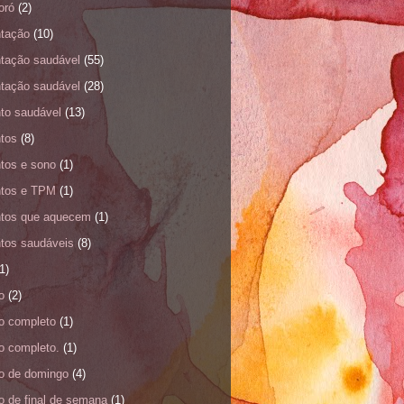
oró
(2)
ntação
(10)
ntação saudável
(55)
ntação saudável
(28)
nto saudável
(13)
ntos
(8)
ntos e sono
(1)
ntos e TPM
(1)
ntos que aquecem
(1)
ntos saudáveis
(8)
1)
o
(2)
o completo
(1)
o completo.
(1)
o de domingo
(4)
o de final de semana
(1)