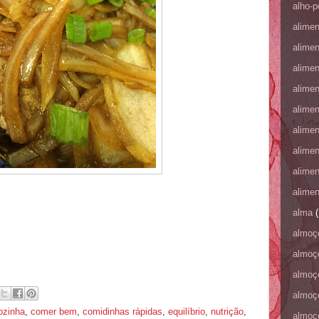
alho-p
alime
alime
alime
alime
alime
alime
alime
alime
alime
alma
(
almoç
almoç
almoç
almoç
ozinha
,
comer bem
,
comidinhas rápidas
,
equilíbrio
,
nutrição
,
almoç