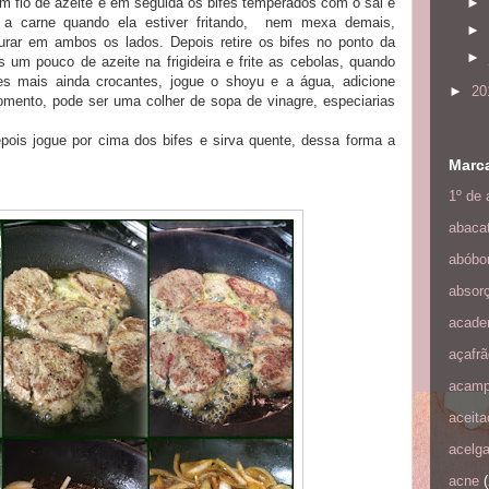
m fio de azeite e em seguida os bifes temperados com o sal e
►
 a carne quando ela estiver fritando, nem mexa demais,
►
urar em ambos os lados. Depois retire os bifes no ponto da
►
 um pouco de azeite na frigideira e frite as cebolas, quando
tes mais ainda crocantes, jogue o shoyu e a água, adicione
►
20
mento, pode ser uma colher de sopa de vinagre, especiarias
pois jogue por cima dos bifes e sirva quente, dessa forma a
Marc
1º de a
abaca
abóbo
absorç
acade
açafrã
acamp
aceit
acelg
acne
(