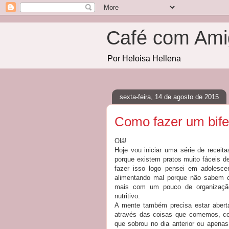
Café com Ami
Por Heloisa Hellena
sexta-feira, 14 de agosto de 2015
Como fazer um bife
Olá!
Hoje vou iniciar uma série de recei
porque existem pratos muito fáceis 
fazer isso logo pensei em adoles
alimentando mal porque não sabem co
mais com um pouco de organização
nutritivo.
A mente também precisa estar aberta
através das coisas que comemos, com
que sobrou no dia anterior ou apenas