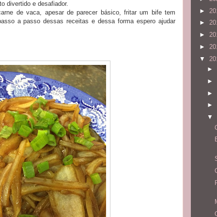
o divertido e desafiador.
►
20
rne de vaca, apesar de parecer básico, fritar um bife tem
passo a passo dessas receitas e dessa forma espero ajudar
►
20
►
20
►
20
▼
20
►
►
►
►
▼