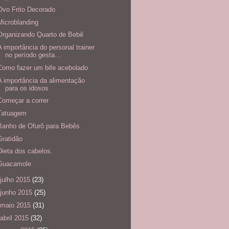
Ovo Frito Decorado
Microblanding
Organizando Quarto de Bebê
A importância do personal trainer
no período gesta...
Como fazer um bife acebolado
A importância da alimentação
para os idosos
Começar a correr
Tatuagem
Banho de Ofurô para Bebês
Gratidão
Dieta dos cabelos.
Guacamole
julho 2015
(23)
junho 2015
(25)
maio 2015
(31)
abril 2015
(32)