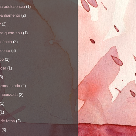
na adolesência
(1)
anhamento
(2)
r
(2)
nhe quem sou
(1)
scência
(2)
scente
(3)
co
(1)
ecer
(1)
3)
aromatizada
(2)
saborizada
(2)
(1)
(1)
de fotos
(2)
a
(3)