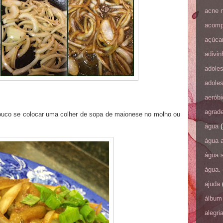
acne 
acomp
açúca
adivi
adole
adole
aeróbi
agrad
uco se colocar uma colher de sopa de maionese no molho ou
água
(
água 
água 
água.
ajuda
álbum 
alegri