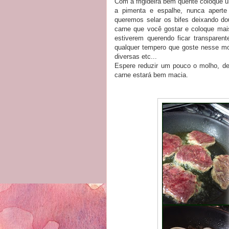
Com a frigideira bem quente coloque u
a pimenta e espalhe, nunca aperte
queremos selar os bifes deixando do
carne que você gostar e coloque mais
estiverem querendo ficar transparen
qualquer tempero que goste nesse mo
diversas etc...
Espere reduzir um pouco o molho, de
carne estará bem macia.