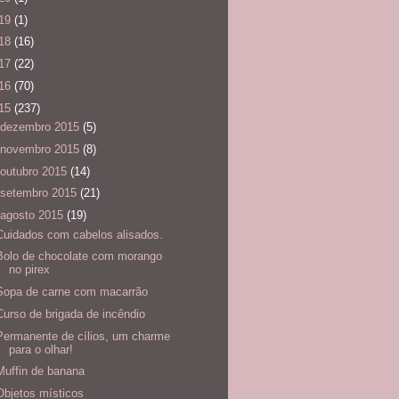
19
(1)
18
(16)
17
(22)
16
(70)
15
(237)
dezembro 2015
(5)
novembro 2015
(8)
outubro 2015
(14)
setembro 2015
(21)
agosto 2015
(19)
Cuidados com cabelos alisados.
Bolo de chocolate com morango
no pirex
Sopa de carne com macarrão
Curso de brigada de incêndio
Permanente de cílios, um charme
para o olhar!
Muffin de banana
Objetos místicos