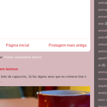
anima
anima
aniver
anjo
(
ansie
antiin
antiox
Página inicial
Postagem mais antiga
antiox
ar:
Postar comentários (Atom)
aperit
ar
(1)
em lactose.
aroma
bolo de capuccino, Já faz alguns anos que eu comecei tirar o
aromat
..
arquit
arranj
arroz i
Arrum