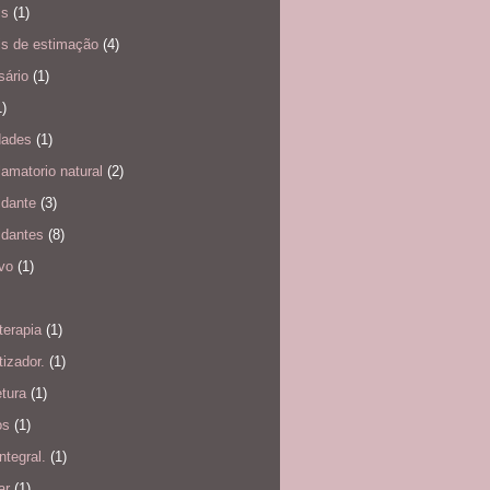
is
(1)
is de estimação
(4)
sário
(1)
1)
dades
(1)
flamatorio natural
(2)
idante
(3)
idantes
(8)
ivo
(1)
terapia
(1)
izador.
(1)
etura
(1)
os
(1)
ntegral.
(1)
ar
(1)