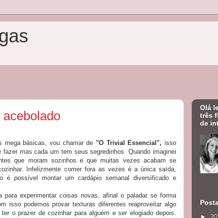
gas
Olá l
 acebolado
três 
de in
tas mega básicas, vou chamar de
"O Trivial Essencial",
isso
de fazer mas cada um tem seus segredinhos. Quando imaginei
centes que moram sozinhos e que muitas vezes acabam se
zinhar. Infelizmente comer fora as vezes é a única saída,
 é possível montar um cardápio semanal diversificado e
 para experimentar coisas novas, afinal o paladar se forma
Post
 isso podemos provar texturas diferentes reaproveitar algo
 ter o prazer de cozinhar para alguém e ser elogiado depois.
►
20