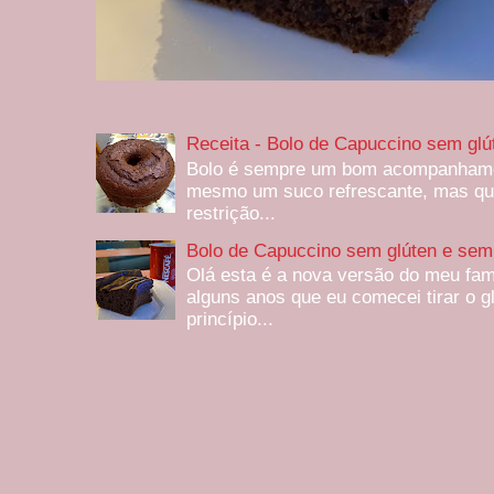
Receita - Bolo de Capuccino sem glú
Bolo é sempre um bom acompanhamen
mesmo um suco refrescante, mas qu
restrição...
Bolo de Capuccino sem glúten e sem 
Olá esta é a nova versão do meu fam
alguns anos que eu comecei tirar o g
princípio...