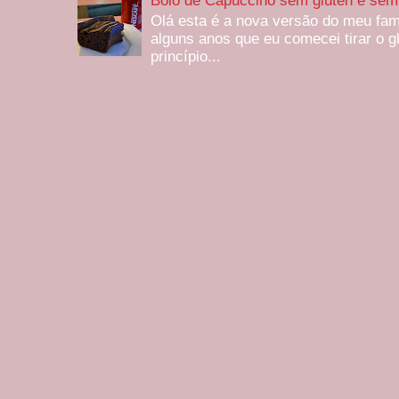
Bolo de Capuccino sem glúten e sem 
Olá esta é a nova versão do meu fam
alguns anos que eu comecei tirar o g
princípio...