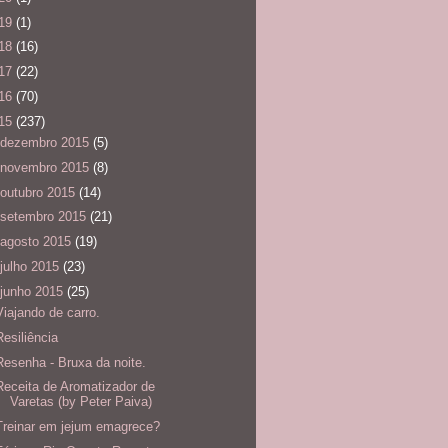
19
(1)
18
(16)
17
(22)
16
(70)
15
(237)
dezembro 2015
(5)
novembro 2015
(8)
outubro 2015
(14)
setembro 2015
(21)
agosto 2015
(19)
julho 2015
(23)
junho 2015
(25)
Viajando de carro.
Resiliência
Resenha - Bruxa da noite.
Receita de Aromatizador de
Varetas (by Peter Paiva)
Treinar em jejum emagrece?