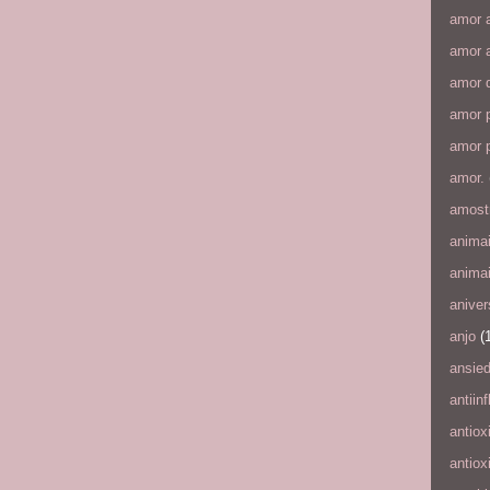
amor 
amor a
amor 
amor p
amor p
amor.
amost
anima
anima
aniver
anjo
(
ansie
antiin
antiox
antiox