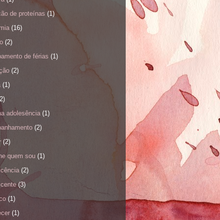
ão de proteínas
(1)
mia
(16)
o
(2)
amento de férias
(1)
ação
(2)
a
(1)
2)
na adolesência
(1)
anhamento
(2)
r
(2)
nhe quem sou
(1)
scência
(2)
scente
(3)
co
(1)
ecer
(1)