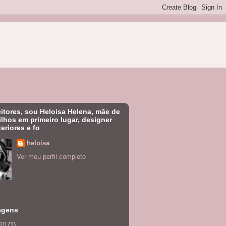
eitores, sou Heloisa Helena, mãe de
filhos em primeiro lugar, designer
teriores e fo
heloisa
Ver meu perfil completo
agens
20
(1)