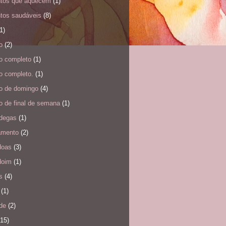
ntos que aquecem
(1)
ntos saudáveis
(8)
1)
o
(2)
o completo
(1)
o completo.
(1)
o de domingo
(4)
o de final de semana
(1)
degas
(1)
amento
(2)
doas
(3)
doim
(1)
s
(4)
(1)
de
(2)
(15)