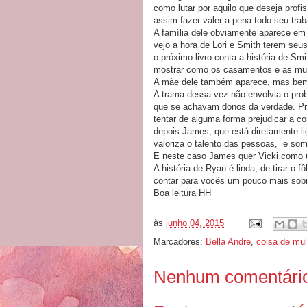
como lutar por aquilo que deseja prof
assim fazer valer a pena todo seu trab
A família dele obviamente aparece em
vejo a hora de Lori e Smith terem seu
o próximo livro conta a história de Sm
mostrar como os casamentos e as mul
A mãe dele também aparece, mas bem
A trama dessa vez não envolvia o pr
que se achavam donos da verdade. Pri
tentar de alguma forma prejudicar a 
depois James, que está diretamente l
valoriza o talento das pessoas, e so
E neste caso James quer Vicki como u
A história de Ryan é linda, de tirar o
contar para vocês um pouco mais sobre
Boa leitura HH
às
junho 04, 2015
Marcadores:
Bella Andre
,
coisa de mul
Nenhum comentári