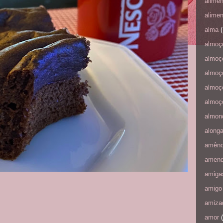
alime
alime
alma
(
almoç
almoç
almoç
almoç
almoç
almon
along
amên
amen
amiga
amigo
amiza
amor