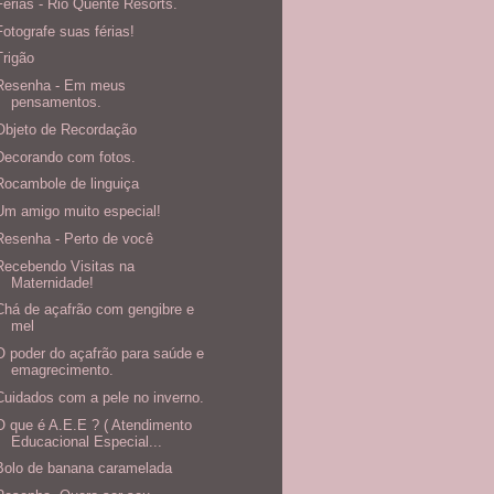
Férias - Rio Quente Resorts.
Fotografe suas férias!
Trigão
Resenha - Em meus
pensamentos.
Objeto de Recordação
Decorando com fotos.
Rocambole de linguiça
Um amigo muito especial!
Resenha - Perto de você
Recebendo Visitas na
Maternidade!
Chá de açafrão com gengibre e
mel
O poder do açafrão para saúde e
emagrecimento.
Cuidados com a pele no inverno.
O que é A.E.E ? ( Atendimento
Educacional Especial...
Bolo de banana caramelada