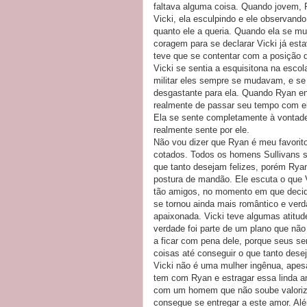
faltava alguma coisa. Quando jovem, R
Vicki, ela esculpindo e ele observand
quanto ele a queria. Quando ela se mu
coragem para se declarar Vicki já esta
teve que se contentar com a posição d
Vicki se sentia a esquisitona na escol
militar eles sempre se mudavam, e se 
desgastante para ela. Quando Ryan en
realmente de passar seu tempo com el
Ela se sente completamente à vontade
realmente sente por ele.
Não vou dizer que Ryan é meu favorito
cotados. Todos os homens Sullivans 
que tanto desejam felizes, porém Ryan
postura de mandão. Ele escuta o que V
tão amigos, no momento em que decide
se tornou ainda mais romântico e ver
apaixonada. Vicki teve algumas atitud
verdade foi parte de um plano que nã
a ficar com pena dele, porque seus se
coisas até conseguir o que tanto dese
Vicki não é uma mulher ingênua, apes
tem com Ryan e estragar essa linda 
com um homem que não soube valorizar
consegue se entregar a este amor. Alé