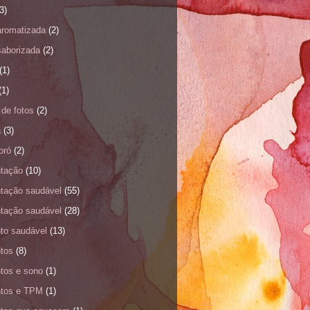
3)
aromatizada
(2)
saborizada
(2)
(1)
(1)
de fotos
(2)
a
(3)
oró
(2)
ntação
(10)
ntação saudável
(55)
ntação saudável
(28)
nto saudável
(13)
ntos
(8)
ntos e sono
(1)
ntos e TPM
(1)