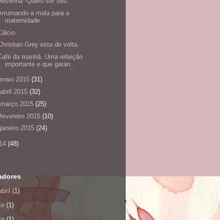
Resenha -Quero ser seu.
Arrumando a mala para a
maternidade
Cálcio
Christian Grey esta de volta.
Café da manhã. Uma refeição
importante e que garan...
maio 2015
(31)
abril 2015
(32)
março 2015
(25)
fevereiro 2015
(10)
janeiro 2015
(24)
14
(48)
adores
bril
(1)
te
(1)
ra
(1)