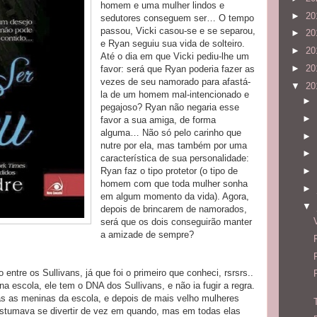
homem e uma mulher lindos e
►
20
sedutores conseguem ser… O tempo
passou, Vicki casou-se e se separou,
►
20
e Ryan seguiu sua vida de solteiro.
►
20
Até o dia em que Vicki pediu-lhe um
►
20
favor: será que Ryan poderia fazer as
vezes de seu namorado para afastá-
▼
20
la de um homem mal-intencionado e
►
pegajoso? Ryan não negaria esse
►
favor a sua amiga, de forma
alguma… Não só pelo carinho que
►
nutre por ela, mas também por uma
►
característica de sua personalidade:
Ryan faz o tipo protetor (o tipo de
►
homem com que toda mulher sonha
►
em algum momento da vida). Agora,
▼
depois de brincarem de namorados,
será que os dois conseguirão manter
a amizade de sempre?
 entre os Sullivans, já que foi o primeiro que conheci, rsrsrs..
na escola, ele tem o DNA dos Sullivans, e não ia fugir a regra.
as as meninas da escola, e depois de mais velho mulheres
stumava se divertir de vez em quando, mas em todas elas