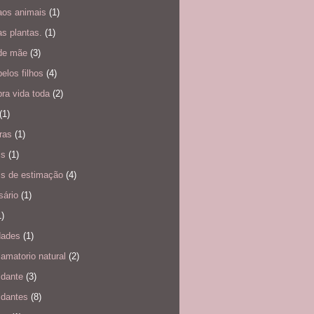
aos animais
(1)
s plantas.
(1)
de mãe
(3)
elos filhos
(4)
ra vida toda
(2)
(1)
ras
(1)
is
(1)
is de estimação
(4)
sário
(1)
1)
dades
(1)
flamatorio natural
(2)
idante
(3)
idantes
(8)