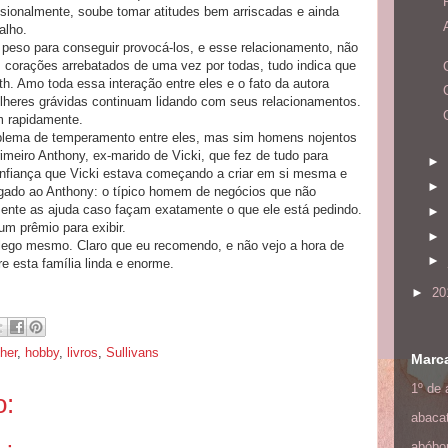
issionalmente, soube tomar atitudes bem arriscadas e ainda
alho.
 peso para conseguir provocá-los, e esse relacionamento, não
s corações arrebatados de uma vez por todas, tudo indica que
ith. Amo toda essa interação entre eles e o fato da autora
heres grávidas continuam lidando com seus relacionamentos.
 rapidamente.
oblema de temperamento entre eles, mas sim homens nojentos
meiro Anthony, ex-marido de Vicki, que fez de tudo para
►
confiança que Vicki estava começando a criar em si mesma e
►
igado ao Anthony: o típico homem de negócios que não
mente as ajuda caso façam exatamente o que ele está pedindo.
►
m prêmio para exibir.
►
 fôlego mesmo. Claro que eu recomendo, e não vejo a hora de
►
 esta família linda e enorme.
►
20
her
,
hobby
,
livros
,
Sullivans
Marc
1º de a
o:
abaca
abóbo