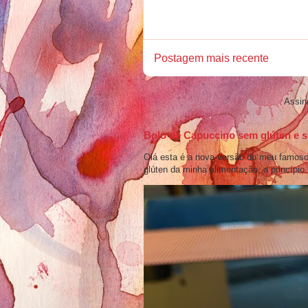
Postagem mais recente
Assin
Bolo de Capuccino sem glúten e s
Olá esta é a nova versão do meu famoso 
glúten da minha alimentação, a princípio.