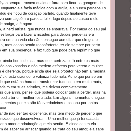
yan sempre trocava qualquer farra para ficar na garagem de
o enquanto ela fazia mágica com a argila, ela nunca percebeu o
dou ele ficou de coração partido, quando finalmente teve
va com alguém e parecia feliz, logo depois se casou e ele
e amigo, até agora.
a, a nerd artista, que nunca se enterrava. Por causa do seu pai
esforçar para fazer amizades para depois perdê-las era
tra em sua vida ela não consegue acreditar que ele goste
a, mas acaba sendo reconfortante ter ele sempre por perto.
 em sua presença, e faz tudo que pode para reprimir o que
, ainda fico indecisa, mas com certeza está entre os mais
são apaixonados e não medem esforços para verem a mulher
 é diferente, porque ainda que seja protetor não tem a mesma
icki está dizendo, e valoriza tudo nela. Acho que por serem
 que está na hora de transformar tudo isso em muito mais,
dadeiro em suas atitudes, me deixou completamente
es que ahhh, pensei que poderia colocar tudo a perder, mas na
o podia ter um melhor resultado. Em alguns momentos cheguei
ntimentos por ela são tão verdadeiros e passou por tantas
java.
ar de não ser tão experiente, mas tem medo de perder o que
amizade que desenvolveram. Uma mulher que já foi casada
 o amor e admiração que ela sentia. E ainda assim ela
m de saber se arriscar quando se trata do seu amor, ela sabe