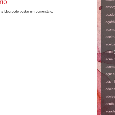
rio
absorç
e blog pode postar um comentário.
acade
açafrã
acamp
aceit
acelg
acne
(
acne 
acomp
açúca
adivi
adole
adole
aeróbi
agrad