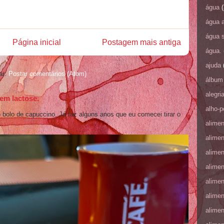
água
(
água 
água 
Página inicial
Postagem mais antiga
água.
ajuda
ar:
Postar comentários (Atom)
álbum 
alegri
em lactose.
alho-p
bolo de capuccino, Já faz alguns anos que eu comecei tirar o
alime
..
alime
alime
alime
alime
alime
alime