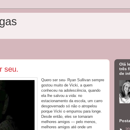
gas
Olá l
r seu.
três 
de in
Quero ser seu- Ryan Sullivan sempre
gostou muito de Vicki, a quem
conheceu na adolescência, quando
ela lhe salvou a vida: no
estacionamento da escola, um carro
desgovernado só não o atropelou
porque Vicki o empurrou para longe.
Desde então, eles se tornaram
Post
melhores amigos — pelo menos,
melhores amigos até onde um
►
20