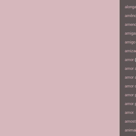
along
amên
amen
amiga
amigo
amiza
amor
amor 
amor a
amor 
amor p
amor p
amor.
amost
anima