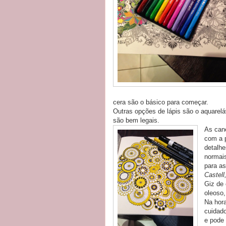
cera são o básico para começar.
Outras opções de lápis são o aquarelá
são bem legais.
As cane
com a 
detalh
normai
para as
Castell
Giz de 
oleoso,
Na hora
cuidado
e pode 