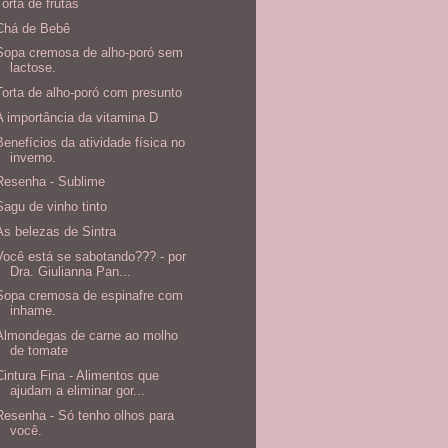
Torta de frutas
Chá de Bebê
Sopa cremosa de alho-poró sem
lactose.
Torta de alho-poró com presunto
A importância da vitamina D
Benefícios da atividade física no
inverno.
Resenha - Sublime
Sagu de vinho tinto
As belezas de Sintra
Você está se sabotando??? - por
Dra. Giulianna Pan...
Sopa cremosa de espinafre com
inhame.
Almondegas de carne ao molho
de tomate
Cintura Fina - Alimentos que
ajudam a eliminar gor...
Resenha - Só tenho olhos para
você.