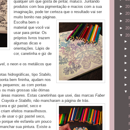
qualquer um que gosta de pintar, maluco. Juntando
►
20
produtos com boa pigmentação e macios com a sua
imaginação, pode ter certeza que o resultado vai ser
►
20
muito bonito nas páginas.
►
20
Escolha bem o
material que você vai
►
20
usar para pintar. Os
▼
20
próprios livros trazem
►
algumas dicas e
orientações. Lápis de
►
cor, canetinha e giz de
►
►
vel, o neon e os metálicos que
►
tas hidrográficas, tipo
Stabilo,
►
ponta bem fininha, ajudam nos
►
es pequenos; as com pontas
s ou mais grossas são ótimas
▼
 área
s maiores. Estas canetinhas que usei, das marcas
Faber
, Crayola e Stabillo,
não mancharam a página de trás.
cera e giz pastel, seco e
 criam efeitos maravilhosos.
 de usar o giz pastel seco,
 porque ele esfarela um pouco
manchar sua pintura. Existe a