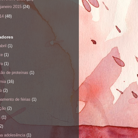
janeiro 2015
(24)
14
(48)
adores
bril
(1)
te
(1)
ra
(1)
ão de proteínas
(1)
mia
(16)
o
(2)
amento de férias
(1)
ação
(2)
a
(1)
2)
na adolesência
(1)