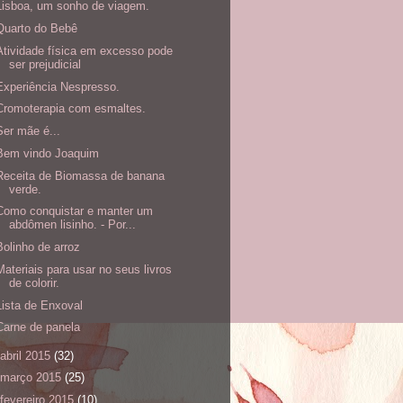
Lisboa, um sonho de viagem.
Quarto do Bebê
Atividade física em excesso pode
ser prejudicial
Experiência Nespresso.
Cromoterapia com esmaltes.
Ser mãe é...
Bem vindo Joaquim
Receita de Biomassa de banana
verde.
Como conquistar e manter um
abdômen lisinho. - Por...
Bolinho de arroz
Materiais para usar no seus livros
de colorir.
Lista de Enxoval
Carne de panela
abril 2015
(32)
março 2015
(25)
fevereiro 2015
(10)