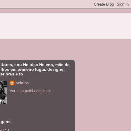
eitores, sou Heloisa Helena, mãe de
filhos em primeiro lugar, designer
teriores e fo
heloisa
Ver meu perfil completo
agens
20
(1)