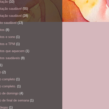
ntação
(10)
ntação saudável
(55)
ntação saudável
(28)
nto saudável
(13)
ntos
(8)
ntos e sono
(1)
ntos e TPM
(1)
ntos que aquecem
(1)
ntos saudáveis
(8)
1)
o
(2)
o completo
(1)
o completo.
(1)
o de domingo
(4)
o de final de semana
(1)
degas
(1)