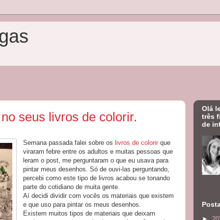
gas
Olá l
no seus livros de colorir.
três 
de in
Semana passada falei sobre os
livros de colorir
que
viraram febre entre os adultos e muitas pessoas que
leram o post, me perguntaram o que eu usava para
pintar meus desenhos. Só de ouvi-las perguntando,
percebi como este tipo de livros acabou se tonando
parte do cotidiano de muita gente.
Aí decidi dividir com vocês os materiais que existem
Post
e que uso para pintar os meus desenhos.
Existem muitos tipos de materiais que deixam
►
20