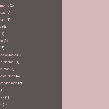
amento
(2)
doas
(3)
doim
(1)
s
(4)
(1)
de
(2)
(15)
aos animais
(1)
s plantas.
(1)
de mãe
(3)
elos filhos
(4)
ra vida toda
(2)
(1)
ras
(1)
is
(1)