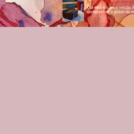
Bolo de Capuccino sem glú
Olá esta é a nova versão 
comecei tirar o glúten da m