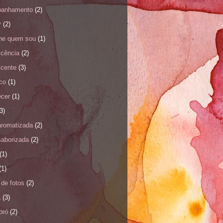
anhamento
(2)
r
(2)
nhe quem sou
(1)
scência
(2)
scente
(3)
co
(1)
ecer
(1)
3)
aromatizada
(2)
saborizada
(2)
(1)
(1)
de fotos
(2)
a
(3)
oró
(2)