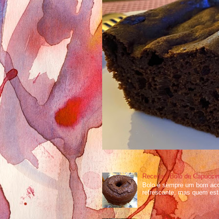
Receita - Bolo de Capucci
Bolo é sempre um bom ac
refrescante, mas quem esta