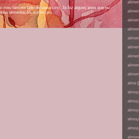
ten e sem lactose.
alime
do meu famoso bolo de capuccino, Já faz alguns anos que eu
alime
inha alimentação, a princípio...
alime
alime
alime
alime
alime
alime
alime
alma
(
almoç
almoç
almoç
almoç
almoç
almon