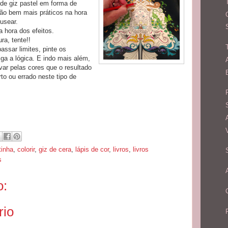
de giz pastel em forma de
são bem mais práticos na hora
usear.
 hora dos efeitos.
ra, tente!!
assar limites, pinte os
ga a lógica. E indo mais além,
evar pelas cores que o resultado
to ou errado neste tipo de
tinha
,
colorir
,
giz de cera
,
lápis de cor
,
livros
,
livros
s
o:
rio