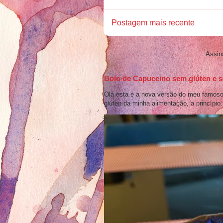
Postagem mais recente
Assin
Bolo de Capuccino sem glúten e s
Olá esta é a nova versão do meu famoso 
glúten da minha alimentação, a princípio.