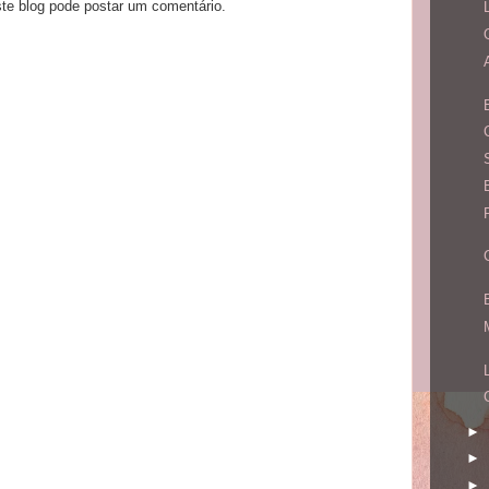
e blog pode postar um comentário.
►
►
►