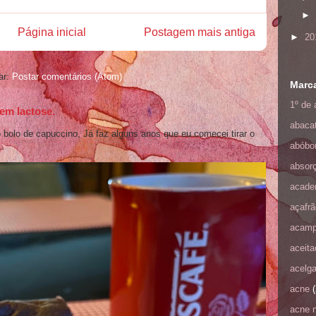
►
Página inicial
Postagem mais antiga
►
20
ar:
Postar comentários (Atom)
Marc
1º de a
em lactose.
abaca
bolo de capuccino, Já faz alguns anos que eu comecei tirar o
abóbo
..
absorç
acade
açafrã
acamp
aceit
acelg
acne
(
acne 