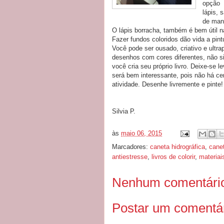
opção 
lápis, 
de man
O lápis borracha, também é bem útil na
Fazer fundos coloridos dão vida a pintu
Você pode ser ousado, criativo e ultrap
desenhos com cores diferentes, não si
você cria seu próprio livro. Deixe-se l
será bem interessante, pois não há cer
atividade. Desenhe livremente e pinte!
Silvia P.
às
maio 06, 2015
Marcadores:
caneta hidrográfica
,
cane
antiestresse
,
livros de colorir
,
materiai
Nenhum comentári
Postar um comentá