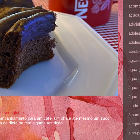
acomp
açúca
adivi
adole
adole
aeróbi
agrad
água
(
água 
água 
água.
ajuda
no sem glúten.
álbum 
ompanhamento para um café, um chá e até mesmo um suco
 de dieta ou tem alguma restrição...
alegri
alho-p